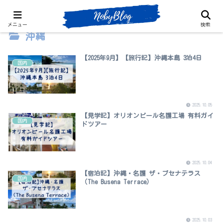
メニュー
検索
沖縄
【2025年9月】【旅行記】沖縄本島 3泊4日
国内
2025.10.05
【見学記】オリオンビール名護工場 有料ガイ
国内
ドツアー
2025.10.04
【宿泊記】沖縄・名護 ザ・ブセナテラス
国内
（The Busena Terrace）
2025.10.03