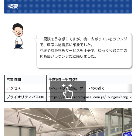
概要
一見狭そうな感じですが、横に広がっているラウンジ
で、座席は結構多い印象でした。
料理や飲み物もサービスも十分で、ゆっくり過ごすの
にも良いラウンジだと感じました。
営業時間
午前6時～午前0時
アクセス
レベル7の出発階、ゲート40の近く
プライオリティパスURL
https://www.prioritypass.com/ja/lounges/hong-kon
スクロールできます