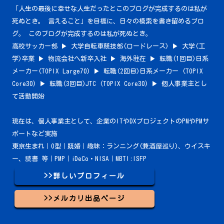
「人生の最後に幸せな人生だったとこのブログが完成するのは私が
死ぬとき。 言えること」を目標に、日々の模索を書き留めるブロ
グ。 このブログが完成するのは私が死ぬとき。
高校サッカー部 ▶︎ 大学自転車競技部(ロードレース) ▶︎ 大学(工
学)卒業 ▶︎ 物流会社へ新卒入社 ▶︎ 海外駐在 ▶︎ 転職(1回目)日系
メーカー(TOPIX Large70) ▶︎ 転職(2回目)日系メーカー (TOPIX
Core30) ▶︎ 転職(3回目)JTC (TOPIX Core30) ▶︎ 個人事業主とし
て活動開始
現在は、個人事業主として、企業のITやDXプロジェクトのPMやPMサ
ポートなど実施
東京生まれ｜O型｜既婚｜趣味：ランニング(兼酒屋巡り)、ウイスキ
ー、読書 等｜PMP｜iDeCo・NISA｜MBTI:ISFP
>>詳しいプロフィール
>>メルカリ出品ページ