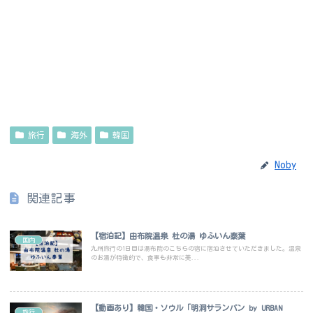
旅行
海外
韓国
Noby
関連記事
【宿泊記】由布院温泉 杜の湯 ゆふいん泰葉
国内
九州旅行の1日目は湯布院のこちらの宿に宿泊させていただきました。温泉
のお湯が特徴的で、食事も非常に美...
【動画あり】韓国・ソウル「明洞サランバン by URBAN
旅行