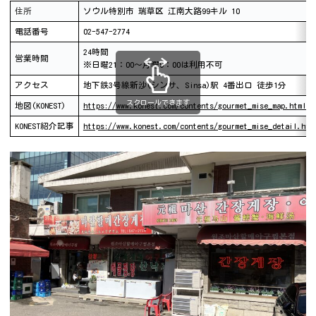
住所
ソウル特別市 瑞草区 江南大路99キル 10
電話番号
02-547-2774
24時間
営業時間
※日曜21：00～月曜9：00は利用不可
アクセス
地下鉄3号線新沙(シンサ、Sinsa)駅 4番出口 徒歩1分
スクロールできます
地図(KONEST)
https://www.konest.com/contents/gourmet_mise_map.html?i
KONEST紹介記事
https://www.konest.com/contents/gourmet_mise_detail.htm