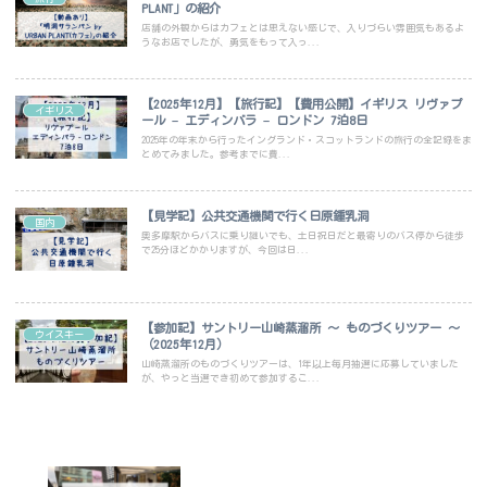
PLANT」の紹介
店舗の外観からはカフェとは思えない感じで、入りづらい雰囲気もあるよ
うなお店でしたが、勇気をもって入っ...
【2025年12月】【旅行記】【費用公開】イギリス リヴァプ
イギリス
ール – エディンバラ – ロンドン 7泊8日
2025年の年末から行ったイングランド・スコットランドの旅行の全記録をま
とめてみました。参考までに費...
【見学記】公共交通機関で行く日原鍾乳洞
国内
奥多摩駅からバスに乗り継いでも、土日祝日だと最寄りのバス停から徒歩
で25分ほどかかりますが、今回は日...
【参加記】サントリー山崎蒸溜所 ～ ものづくりツアー ～
ウイスキー
（2025年12月）
山崎蒸溜所のものづくりツアーは、1年以上毎月抽選に応募していました
が、やっと当選でき初めて参加するこ...