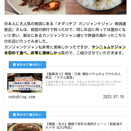
日本人に大人気の明洞にある「オダリチプ カンジャンケジャン 明洞直
営店」さんは、前回の旅行で伺ったので、同じお店に伺っては面白くな
いと思い、新沙にあるカンジャンケジャン通りで評価の高かったこちら
のお店に行ってみました。
カンジャンケジャンも非常に美味しかったですが、
ヤンニョムケジャン
を初めて食べ、非常に美味しかった
ので、ご紹介させていただきます。
【動画あり】韓国・江南 薄切りサムギョプサルの人
気店 「テサム食堂」
江南区庁駅の近くにある、日本人にまだ知られていないと思われ
る薄切りサムギョプサルの人気店をInstagramで見つけて行...
nobyblog.com
2023.07.19
【韓国・弘大】韓国で有名な焼肉チェーン「新麻浦カ
ルメギ 弘大2号店」