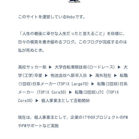
このサイトを運営しているNobyです。
「人生の最後に幸せな人生だったと言えること」を目標に、
日々の模索を書き留めるブログ。このブログが完成するのは
私が死ぬとき。
高校サッカー部 ▶︎ 大学自転車競技部(ロードレース) ▶︎ 大
学(工学)卒業 ▶︎ 物流会社へ新卒入社 ▶︎ 海外駐在 ▶︎ 転職
(1回目)日系メーカー(TOPIX Large70) ▶︎ 転職(2回目)日系
メーカー (TOPIX Core30) ▶︎ 転職(3回目)JTC (TOPIX
Core30) ▶︎ 個人事業主として活動開始
現在は、個人事業主として、企業のITやDXプロジェクトのPM
やPMサポートなど実施