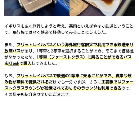
イギリスを広く旅行しようと考え、英国といえばやはり鉄道ということ
で、飛行機ではなく鉄道で移動してみることにしました。
また、
ブリットレイルパスという海外旅行客限定で利用できる鉄道乗り
放題パス
があり、1等車と2等車を選択することができ、そこまで価格差
がなかったため、
1等車（ファーストクラス）に乗ることができるパス
を
Klook
で購入
してみました。
なお、
ブリットレイルパスで鉄道の1等車に乗ることができ、食事や飲
み物が無料で提供される
だけでも十分ですが、さらに
主要駅ではファー
ストクラスラウンジが設置されておりそのラウンジも利用できる
ので、
その様子も紹介させていただきます。