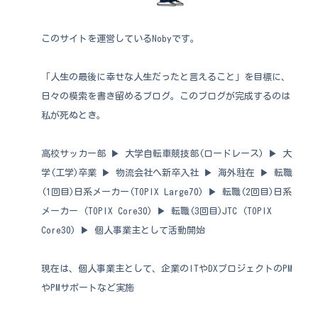
このサイトを運営しているNobyです。
「人生の最後に幸せな人生だったと言えること」を目標に、
日々の模索を書き留めるブログ。このブログが完成するのは
私が死ぬとき。
高校サッカー部 ▶︎ 大学自転車競技部(ロードレース) ▶︎ 大
学(工学)卒業 ▶︎ 物流会社へ新卒入社 ▶︎ 海外駐在 ▶︎ 転職
(1回目)日系メーカー(TOPIX Large70) ▶︎ 転職(2回目)日系
メーカー (TOPIX Core30) ▶︎ 転職(3回目)JTC (TOPIX
Core30) ▶︎ 個人事業主として活動開始
現在は、個人事業主として、企業のITやDXプロジェクトのPM
やPMサポートなど実施