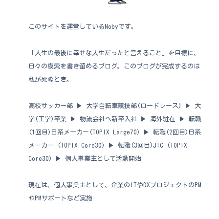
このサイトを運営しているNobyです。
「人生の最後に幸せな人生だったと言えること」を目標に、
日々の模索を書き留めるブログ。このブログが完成するのは
私が死ぬとき。
高校サッカー部 ▶︎ 大学自転車競技部(ロードレース) ▶︎ 大
学(工学)卒業 ▶︎ 物流会社へ新卒入社 ▶︎ 海外駐在 ▶︎ 転職
(1回目)日系メーカー(TOPIX Large70) ▶︎ 転職(2回目)日系
メーカー (TOPIX Core30) ▶︎ 転職(3回目)JTC (TOPIX
Core30) ▶︎ 個人事業主として活動開始
現在は、個人事業主として、企業のITやDXプロジェクトのPM
やPMサポートなど実施