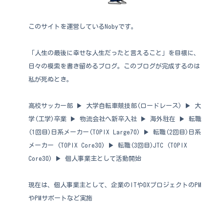
このサイトを運営しているNobyです。
「人生の最後に幸せな人生だったと言えること」を目標に、
日々の模索を書き留めるブログ。このブログが完成するのは
私が死ぬとき。
高校サッカー部 ▶︎ 大学自転車競技部(ロードレース) ▶︎ 大
学(工学)卒業 ▶︎ 物流会社へ新卒入社 ▶︎ 海外駐在 ▶︎ 転職
(1回目)日系メーカー(TOPIX Large70) ▶︎ 転職(2回目)日系
メーカー (TOPIX Core30) ▶︎ 転職(3回目)JTC (TOPIX
Core30) ▶︎ 個人事業主として活動開始
現在は、個人事業主として、企業のITやDXプロジェクトのPM
やPMサポートなど実施