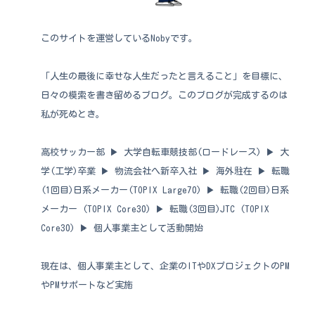
このサイトを運営しているNobyです。
「人生の最後に幸せな人生だったと言えること」を目標に、
日々の模索を書き留めるブログ。このブログが完成するのは
私が死ぬとき。
高校サッカー部 ▶︎ 大学自転車競技部(ロードレース) ▶︎ 大
学(工学)卒業 ▶︎ 物流会社へ新卒入社 ▶︎ 海外駐在 ▶︎ 転職
(1回目)日系メーカー(TOPIX Large70) ▶︎ 転職(2回目)日系
メーカー (TOPIX Core30) ▶︎ 転職(3回目)JTC (TOPIX
Core30) ▶︎ 個人事業主として活動開始
現在は、個人事業主として、企業のITやDXプロジェクトのPM
やPMサポートなど実施