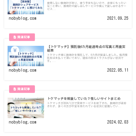
使用しない腕時計があり、使う予定もないので、非常にもったい
なーと思い、腕時計の貸し出しサービスや個人で貸し出せるサー
ビス...
nobyblog.com
2021.09.25
【トケマッチ】預託後6カ月経過時点の写真と再査定
結果
トケマッチ様に腕時計を預託して、6カ月が経過しました。毎月預
託料は支払って頂いており、現在の所はトラブルがない状況で
す。...
nobyblog.com
2022.05.11
トケマッチを斡旋していた？怪しいサイトまとめ
トケマッチが2024/1/31で突然サービスを終了され、腕時計が返却
されず、多くの方が不安を持たれている状況と認識してい...
nobyblog.com
2024.02.03