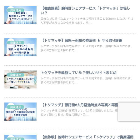
【徹底調査】腕時計シェアサービス「トケマッチ」は怪し
資産運用
い？
自分なりに調べた上でトケマッチ様に預託することを決めましたが、やは
り不安がまだ少なからずあります。そ...
【トケマッチ】預託～返却の時系列 & やり取り詳細
資産運用
トケマッチが2024/1/31で突然サービスを終了され、腕時計が返却されず、
多くの方が不安を持たれて...
トケマッチを斡旋していた？怪しいサイトまとめ
資産運用
トケマッチが2024/1/31で突然サービスを終了され、腕時計が返却されず、
多くの方が不安を持たれて...
【トケマッチ】預託後6カ月経過時点の写真と再査定結果
資産運用
トケマッチ様に腕時計を預託して、6カ月が経過しました。毎月預託料は支
払って頂いており、現在の所はトラ...
【実体験】腕時計シェアサービス「トケマッチ」で資産運用
資産運用