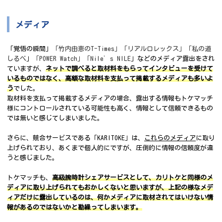
メディア
「覚悟の瞬間」
「竹内由恵のT-Times」「リアルロレックス」「私の道
しるべ
」
「POWER Watch」「Nile’s NILE
」などのメディア露出をされ
ていますが、
ネットで調べると取材料をもらってインタビューを受けて
いるものではなく、高額な取材料を支払って掲載するメディアも多いよ
う
でした。
取材料を支払って掲載するメディアの場合、露出する情報もトケマッチ
様にコントロールされている可能性も高く、情報として信頼できるもの
では無いと感じてしまいました。
さらに、競合サービスである「KARITOKE」は、
これらのメディア
に取り
上げられており、あくまで個人的にですが、圧倒的に情報の信頼度が違
うと感じました。
トケマッチも、
高級腕時計シェアサービスとして、カリトケと同様のメ
ディアに取り上げられてもおかしくないと思いますが、上記の様なメデ
ィアだけに露出しているのは、何かメディアに取材されてはいけない情
報があるのではないかと勘繰ってしまいます。