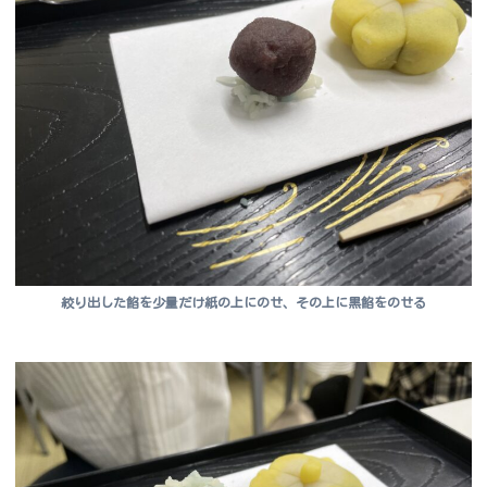
絞り出した餡を少量だけ紙の上にのせ、その上に黒餡をのせる