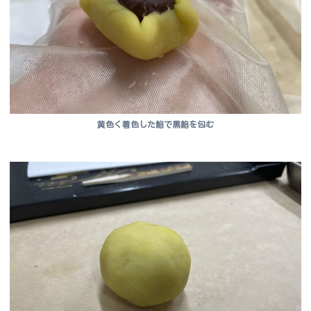
黄色く着色した餡で黒餡を包む