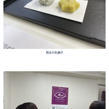
見本の和菓子