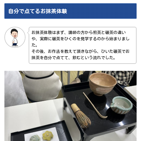
自分で点てるお抹茶体験
お抹茶体験はまず、講師の方から煎茶と碾茶の違い
や、実際に碾茶をひくのを見学するのから始まりまし
た。
その後、お作法を教えて頂きながら、ひいた碾茶でお
抹茶を自分で点てて、飲むという流れでした。