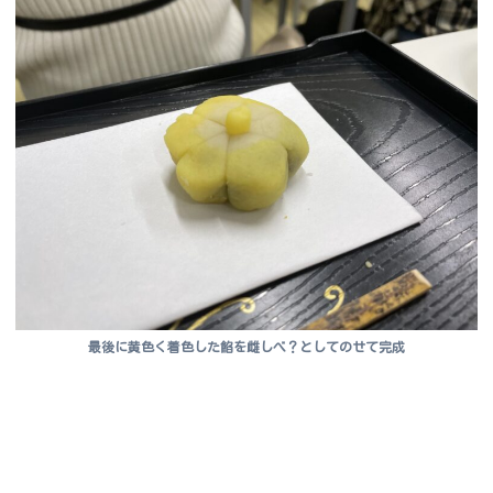
最後に黄色く着色した餡を雌しべ？としてのせて完成