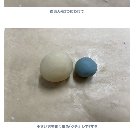
白あんを2つにわけて
小さい方を青く着色(クチナシで)する