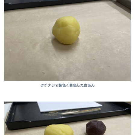
クチナシで黄色く着色した白あん