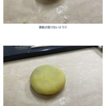
黒餡が透けないように