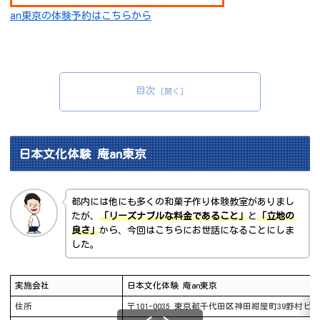
an東京の体験予約はこちらから
目次
日本文化体験 庵an東京
都内には他にも多くの和菓子作り体験教室がありまし
たが、
「リーズナブルな料金であること」
と
「立地の
良さ」
から、今回はこちらにお世話になることにしま
した。
実施会社
日本文化体験 庵an東京
住所
〒101-0035 東京都千代田区神田紺屋町39野村ビル