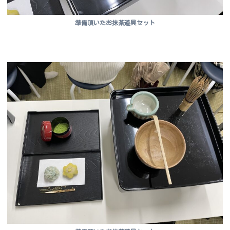
準備頂いたお抹茶道具セット