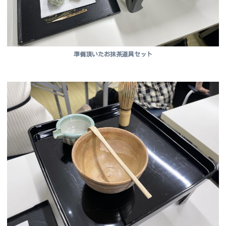
準備頂いたお抹茶道具セット