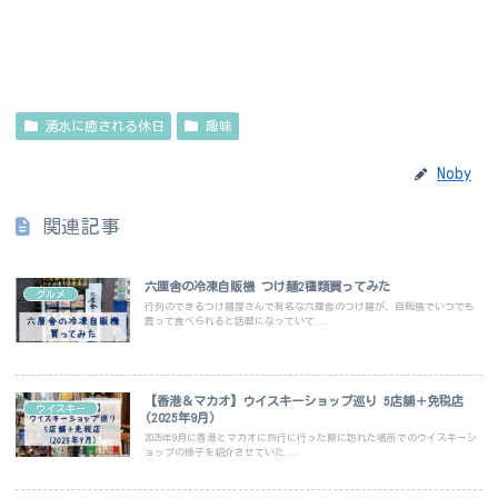
湧水に癒される休日
趣味
Noby
関連記事
六厘舎の冷凍自販機 つけ麺2種類買ってみた
グルメ
行列のできるつけ麺屋さんで有名な六厘舎のつけ麺が、自販機でいつでも
買って食べられると話題になっていて...
【香港＆マカオ】ウイスキーショップ巡り 5店舗＋免税店
ウイスキー
(2025年9月)
2025年9月に香港とマカオに旅行に行った際に訪れた場所でのウイスキーシ
ョップの様子を紹介させていた...