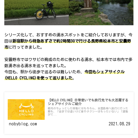
シリーズ化して、おすすめの湧水スポットをご紹介しておりますが、今
回は
新宿駅から特急あずさで約2時間30で行ける長野県松本市と安曇野
市
に行ってきました。
安曇野市ではワサビの育成のために使われる湧水、松本市では市内で多
数湧き出る湧水を巡ってきました。
今回も、駅から徒歩で巡るのは難しいため、
今回もシェアサイクル
(HELLO CYCLING)を使って巡りました
。
【HELLO CYCLING】日常使いでも旅行先でも大活躍する
シェアサイクルご紹介
都内のちょっとした移動にはもちろん、全国各地へ旅行に行った
際も、「徒歩では遠いけど車やタクシーはもったいない」「運動
がて...
nobyblog.com
2021.08.29