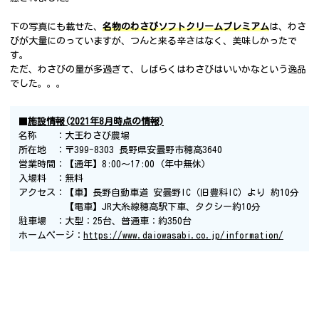
下の写真にも載せた、
名物のわさびソフトクリームプレミアム
は、わさ
びが大量にのっていますが、つんと来る辛さはなく、美味しかったで
す。
ただ、わさびの量が多過ぎて、しばらくはわさびはいいかなという逸品
でした。。。
■
施設情報(2021年8月時点の情報)
名称 ：大王わさび農場
所在地 ：〒399-8303 長野県安曇野市穂高3640
営業時間：【通年】8:00〜17:00 (年中無休)
入場料 ：無料
アクセス：【車】長野自動車道 安曇野IC（旧豊科IC）より 約10分
【電車】JR大糸線穂高駅下車、タクシー約10分
駐車場 ：大型：25台、普通車：約350台
ホームページ：
https://www.daiowasabi.co.jp/information/