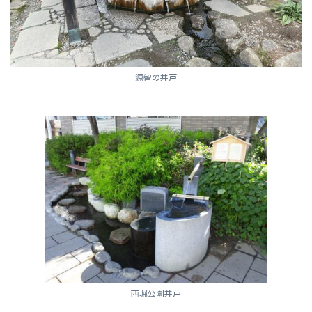
源智の井戸
西堀公園井戸