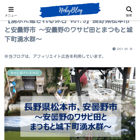
メニュー
検索
【湧水に癒される休日 vol.3】長野県松本市
と安曇野市 ～安曇野のワサビ田とまつもと城
下町湧水群～
2021.08.30
※当ブログは、アフィリエイト広告を利用しています。
湧水に癒される休日