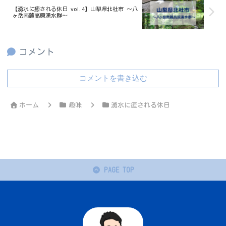
【湧水に癒される休日 vol.4】山梨県北杜市 ～八
ヶ岳南麓高原湧水群～
コメント
コメントを書き込む
ホーム
趣味
湧水に癒される休日
PAGE TOP