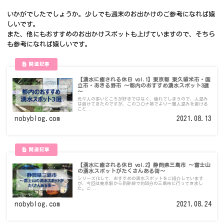
いかがでしたでしょうか。少しでも週末のお出かけのご参考になれば嬉
しいです。
また、他にもおすすめのお出かけスポットも上げていますので、そちら
も参考になれば嬉しいです。
【湧水に癒される休日 vol.1】東京都 東久留米市・国
立市・あきる野市 ～都内のおすすめ湧水スポット3選
～
元々人の多いところが好きではなく、疲れてしまうので、人混み
は避けてきたのですが、このコロナ禍でより一層人混みを避ける
こと...
nobyblog.com
2021.08.13
【湧水に癒される休日 vol.2】静岡県三島市 ～富士山
の湧水スポットがたくさんある街～
シリーズ化して、おすすめの湧水スポットをご紹介しています
が、今回は東京駅から新幹線で約50分の三島市に行ってきまし
た。ご...
nobyblog.com
2021.08.24