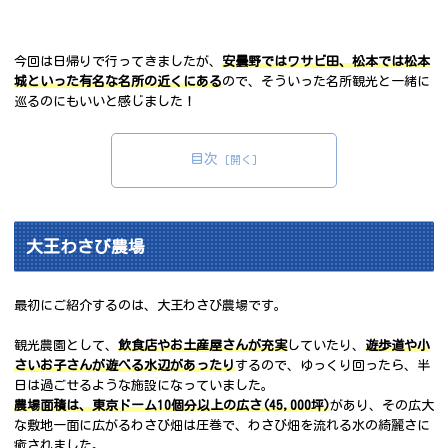
今回は日帰りで行ってきましたが、
安曇野ではワサビ田、松本では松本
城といった有名な名所の近くにある
ので、そういった名所観光と一緒に
巡るのにもいいと感じました！
目次
大王わさび農場
最初にご紹介するのは、大王わさび農場です。
観光農園として、
飲食店やお土産屋さんが充実
していたり、
遊歩道や小
さいお子さんが遊べる水辺があったり
するので、ゆっくり回ったら、半
日は過ごせるような施設になっていました。
農場面積は、東京ドーム10個分以上の広さ(45,000坪)
があり、その広大
な敷地一面に広がるわさび畑は圧巻で、わさび畑を流れる水の綺麗さに
癒されました。