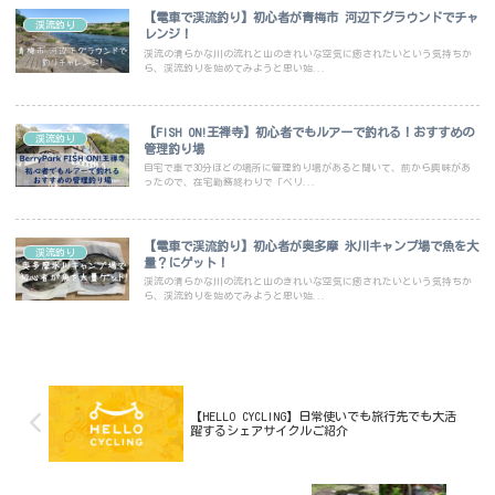
【電車で渓流釣り】初心者が青梅市 河辺下グラウンドでチャ
渓流釣り
レンジ！
渓流の清らかな川の流れと山のきれいな空気に癒されたいという気持ちか
ら、渓流釣りを始めてみようと思い始...
【FISH ON!王禅寺】初心者でもルアーで釣れる！おすすめの
渓流釣り
管理釣り場
自宅で車で30分ほどの場所に管理釣り場があると聞いて、前から興味があ
ったので、在宅勤務終わりで「ベリ...
【電車で渓流釣り】初心者が奥多摩 氷川キャンプ場で魚を大
渓流釣り
量？にゲット！
渓流の清らかな川の流れと山のきれいな空気に癒されたいという気持ちか
ら、渓流釣りを始めてみようと思い始...
【HELLO CYCLING】日常使いでも旅行先でも大活
躍するシェアサイクルご紹介