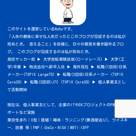
このサイトを運営しているNobyです。
「人生の最後に幸せな人生だったとこのブログが完成するのは私が
死ぬとき。 言えること」を目標に、日々の模索を書き留めるブロ
グ。 このブログが完成するのは私が死ぬとき。
高校サッカー部 ▶︎ 大学自転車競技部(ロードレース) ▶︎ 大学(工
学)卒業 ▶︎ 物流会社へ新卒入社 ▶︎ 海外駐在 ▶︎ 転職(1回目)日系
メーカー(TOPIX Large70) ▶︎ 転職(2回目)日系メーカー (TOPIX
Core30) ▶︎ 転職(3回目)JTC (TOPIX Core30) ▶︎ 個人事業主とし
て活動開始
現在は、個人事業主として、企業のITやDXプロジェクトのPMやPMサ
ポートなど実施
東京生まれ｜O型｜既婚｜趣味：ランニング(兼酒屋巡り)、ウイスキ
ー、読書 等｜PMP｜iDeCo・NISA｜MBTI:ISFP