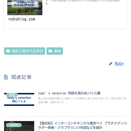
が、今回は新宿駅から特急あずさで約2時間30で行ける長野県松
本...
nobyblog.com
湧水に癒される休日
趣味
Noby
関連記事
noby’s selection 何回も見たMCバトル集
趣味
個人的に何回も見ているMCバトルをMC別にまとめてみました。好きなMCであ
るDOTAMA・呂布カルマ...
【宿泊記】インターコンチネンタル東京ベイ プラチナアンバ
IHG系列
サダー特典・クラブラウンジ内容などを紹介