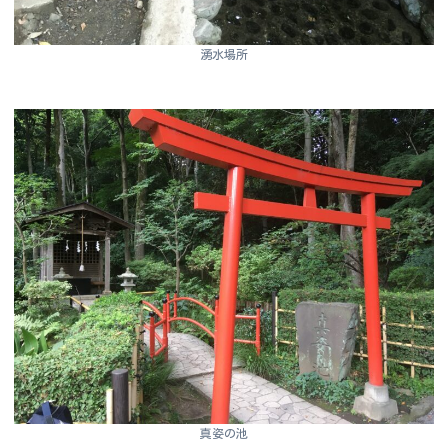
湧水場所
真姿の池