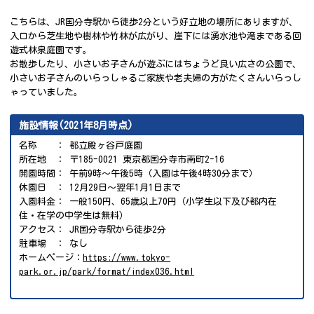
こちらは、JR国分寺駅から徒歩2分という好立地の場所にありますが、
入口から芝生地や樹林や竹林が広がり、崖下には湧水池や滝まである回
遊式林泉庭園です。
お散歩したり、小さいお子さんが遊ぶにはちょうど良い広さの公園で、
小さいお子さんのいらっしゃるご家族や老夫婦の方がたくさんいらっし
ゃっていました。
施設情報(2021年8月時点)
名称 ： 都立殿ヶ谷戸庭園
所在地 ： 〒185-0021 東京都国分寺市南町2-16
開園時間： 午前9時～午後5時（入園は午後4時30分まで）
休園日 ： 12月29日～翌年1月1日まで
入園料金： 一般150円、65歳以上70円（小学生以下及び都内在
住・在学の中学生は無料）
アクセス： JR国分寺駅から徒歩2分
駐車場 ： なし
ホームページ：
https://www.tokyo-
park.or.jp/park/format/index036.html