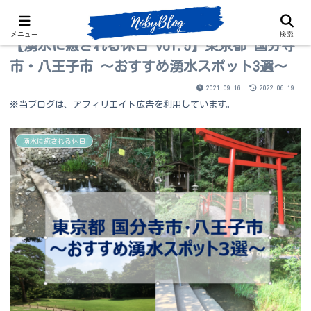
メニュー
検索
【湧水に癒される休日 vol.5】東京都 国分寺
市・八王子市 ～おすすめ湧水スポット3選～
2021.09.16
2022.06.19
※当ブログは、アフィリエイト広告を利用しています。
湧水に癒される休日