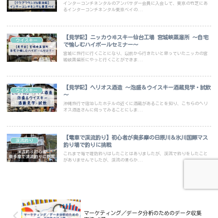
インターコンチネンタルのアンバサダー会員に入会して、東京の竹芝にあ
るインターコンチネンタル東京ベイの...
【見学記】ニッカウヰスキー仙台工場 宮城峡蒸溜所 ～自宅
ウイスキー
で愉しむハイボールセミナー～
宮城に旅行に行くことになり、以前から行きたいと思っていたニッカの宮
城峡蒸留所にやっと行くことができま...
【見学記】ヘリオス酒造 ～泡盛＆ウイスキー酒蔵見学・試飲
ウイスキー
～
沖縄旅行で宿泊したホテルの近くに酒蔵があることを知り、こちらのヘリ
オス酒造さんに伺ってみることにしま...
【電車で渓流釣り】初心者が奥多摩の日原川＆氷川国際マス
渓流釣り
釣り場で釣りに挑戦
これまで海で堤防釣りはしたことはありましたが、渓流で釣りをしたこと
がありませんでしたが、渓流の清らか...
マーケティング／データ分析のためのデータ収集