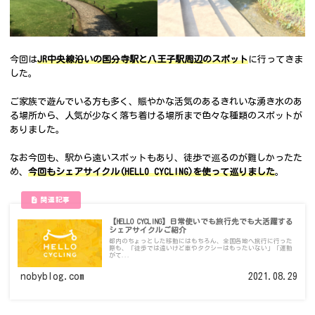
今回は
JR中央線沿いの国分寺駅と八王子駅周辺のスポット
に行ってきま
した。
ご家族で遊んでいる方も多く、賑やかな活気のあるきれいな湧き水のあ
る場所から、人気が少なく落ち着ける場所まで色々な種類のスポットが
ありました。
なお今回も、駅から遠いスポットもあり、徒歩で巡るのが難しかったた
め、
今回もシェアサイクル(HELLO CYCLING)を使って巡りました
。
【HELLO CYCLING】日常使いでも旅行先でも大活躍する
シェアサイクルご紹介
都内のちょっとした移動にはもちろん、全国各地へ旅行に行った
際も、「徒歩では遠いけど車やタクシーはもったいない」「運動
がて...
nobyblog.com
2021.08.29